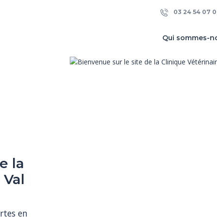
03 24 54 07 0
Qui sommes-n
e la
 Val
rtes en 