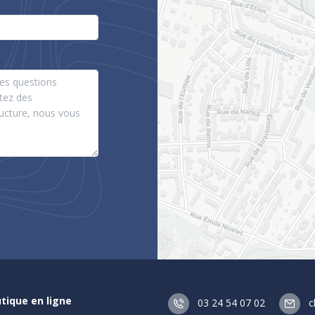
tique en ligne
03 24 54 07 02
c