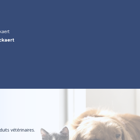
ckaert
uits vétérinaires.