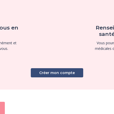
ous en
Rensei
santé
anément et
Vous pourr
vous.
médicales 
Créer mon compte